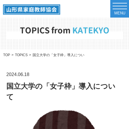
t
o
MENU
g
g
l
e
TOPICS from
KATEKYO
n
a
v
i
g
a
TOP
TOPICS
国立大学の「女子枠」導入について
t
i
o
n
2024.06.18
国立大学の「女子枠」導入につい
て