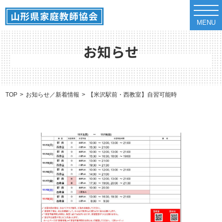
t
o
MENU
g
g
l
e
お知らせ
n
a
v
i
g
a
TOP
お知らせ／新着情報
【米沢駅前・西教室】自習可能時間のお知らせ（11/1
t
i
o
n