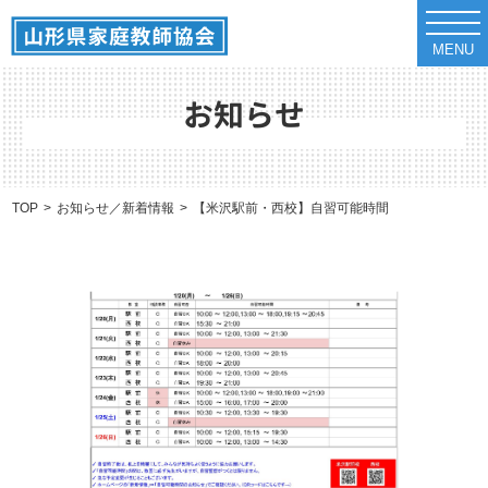
t
o
MENU
g
g
l
e
お知らせ
n
a
v
i
g
a
TOP
お知らせ／新着情報
【米沢駅前・西校】自習可能時間のお知らせ（1/20
t
i
o
n