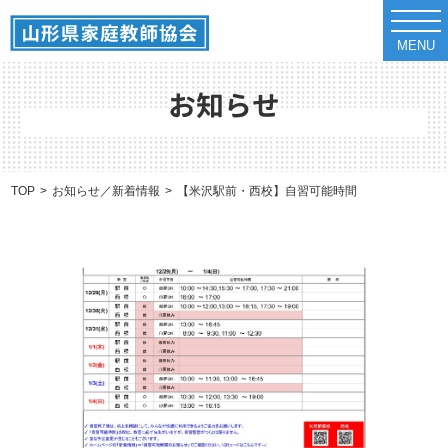
t
o
MENU
g
g
l
e
お知らせ
n
a
v
i
g
a
TOP
お知らせ／新着情報
【米沢駅前・西校】自習可能時間のお知らせ（12/2
t
i
o
n