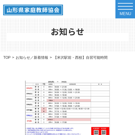
t
o
MENU
g
g
l
e
お知らせ
n
a
v
i
g
a
TOP
お知らせ／新着情報
【米沢駅前・西校】自習可能時間のお知らせ（2/23
t
i
o
n