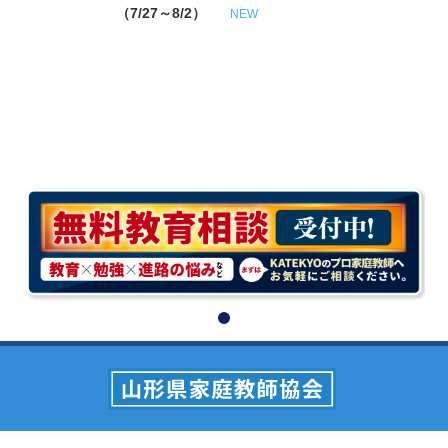
（7/27～8/2）
NEW