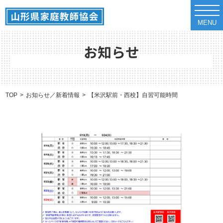
t
o
MENU
g
g
l
e
お知らせ
n
a
v
i
g
a
TOP
お知らせ／新着情報
【米沢駅前・西校】自習可能時間のお知らせ（5/18
t
i
o
n