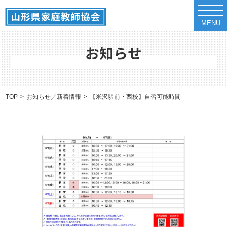
t
o
MENU
g
g
l
e
お知らせ
n
a
v
i
g
a
TOP
お知らせ／新着情報
【米沢駅前・西校】自習可能時間のお知らせ（6/1～
t
i
o
n