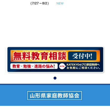
（7/27～8/2）
NEW