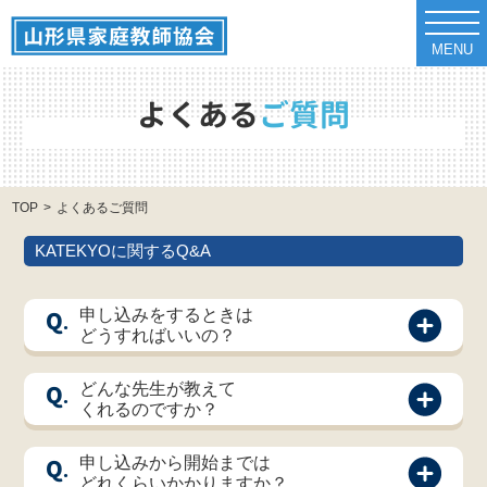
t
o
MENU
g
g
l
e
よくある
ご質問
n
a
v
i
g
a
TOP
よくあるご質問
t
i
o
KATEKYOに関するQ&A
n
Q.
申し込みをするときは
どうすればいいの？
Q.
どんな先生が教えて
くれるのですか？
Q.
申し込みから開始までは
どれくらいかかりますか？