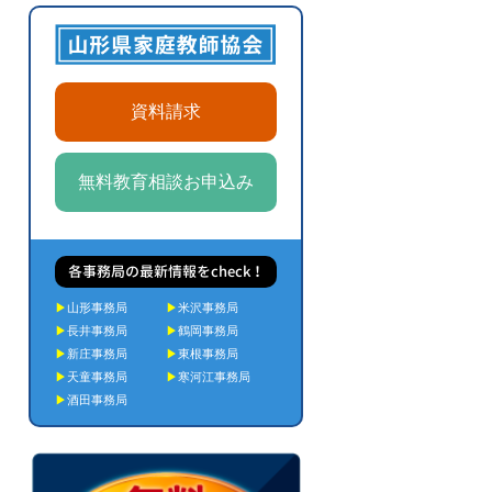
資料請求
無料教育相談お申込み
各事務局の最新情報をcheck！
▶
山形事務局
▶
米沢事務局
▶
長井事務局
▶
鶴岡事務局
▶
新庄事務局
▶
東根事務局
▶
天童事務局
▶
寒河江事務局
▶
酒田事務局