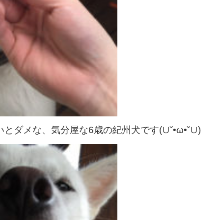
いとダメな、
気分屋な6歳の紀州犬です(∪˘•ω•˘∪)