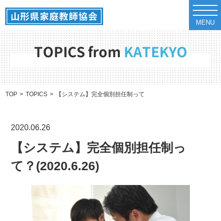
t
o
MENU
g
g
l
e
TOPICS from
KATEKYO
n
a
v
i
g
a
TOP
TOPICS
【システム】完全個別担任制って？(2020.6.26)
t
i
o
n
2020.06.26
【システム】完全個別担任制っ
て？(2020.6.26)