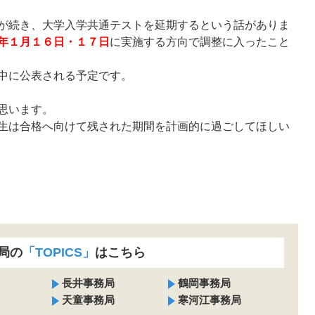
が続き、大学入学共通テストを延期するという話がありま
年１月１６日・１７日
に実施する方向で調整に入ったこと
中に公表される予定です。
思います。
生は合格へ向けて残された期間を計画的に過ごしてほしい
局の
「TOPICS」
はこちら
長井事務局
鶴岡事務局
天童事務局
寒河江事務局