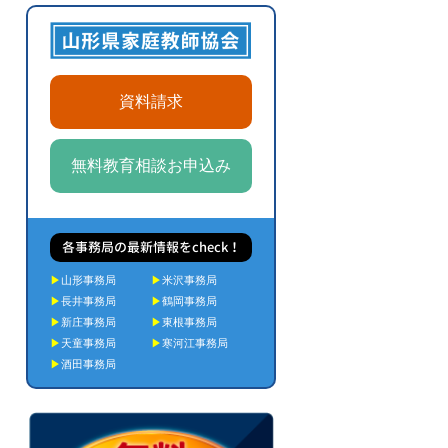
資料請求
無料教育相談お申込み
各事務局の最新情報をcheck！
▶
山形事務局
▶
米沢事務局
▶
長井事務局
▶
鶴岡事務局
▶
新庄事務局
▶
東根事務局
▶
天童事務局
▶
寒河江事務局
▶
酒田事務局