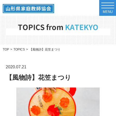
t
o
MENU
g
g
l
e
TOPICS from
KATEKYO
n
a
v
i
g
a
TOP
TOPICS
【風物詩】花笠まつり
t
i
o
n
2020.07.21
【風物詩】花笠まつり