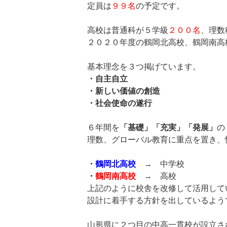
定員は
９９名
の予定です。
高校は普通科が５学級
２００名
、理数
２０２０年度の鶴岡北高校、鶴岡南高
基本理念を３つ掲げています。
・自主自立
・新しい価値の創造
・社会使命の遂行
６年間を
「基礎」「充実」「発展」
の
理数、グローバル教育に重点を置き、情
・
鶴岡北高校
→ 中学校
・
鶴岡南高校
→ 高校
上記のように校舎を改修して活用して
設計に着手する方針を出しているよう
山形県に２つ目の中高一貫校が設立さ