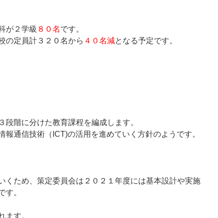
科が２学級
８０名
です。
校の定員計３２０名から
４０名減
となる予定です。
３段階に分けた教育課程を編成します。
報通信技術（ICT)の活用を進めていく方針のようです。
いくため、策定委員会は２０２１年度には基本設計や実施
です。
れます。