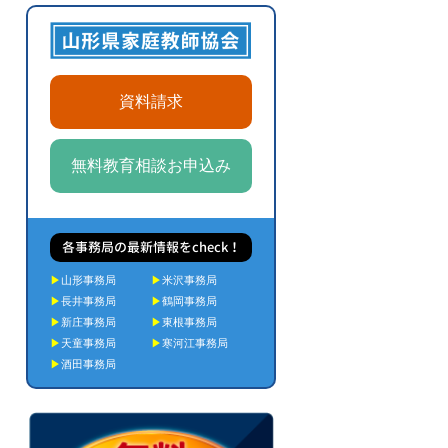
資料請求
無料教育相談お申込み
各事務局の最新情報をcheck！
▶
山形事務局
▶
米沢事務局
▶
長井事務局
▶
鶴岡事務局
▶
新庄事務局
▶
東根事務局
▶
天童事務局
▶
寒河江事務局
▶
酒田事務局