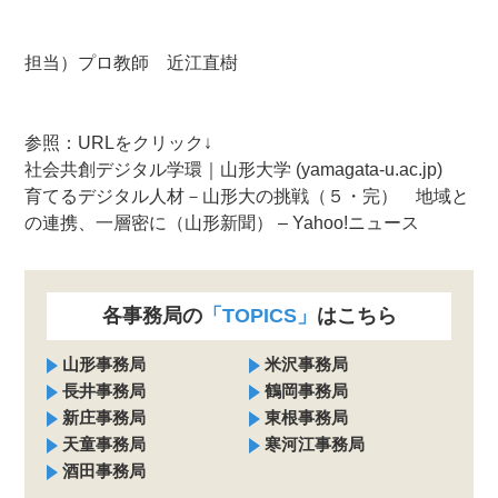
—-
—–
担当）プロ教師 近江直樹
—-
—-
参照：URLをクリック↓
社会共創デジタル学環｜山形大学 (yamagata-u.ac.jp)
育てるデジタル人材－山形大の挑戦（５・完） 地域と
の連携、一層密に（山形新聞） – Yahoo!ニュース
各事務局の
「TOPICS」
はこちら
山形事務局
米沢事務局
長井事務局
鶴岡事務局
新庄事務局
東根事務局
天童事務局
寒河江事務局
酒田事務局