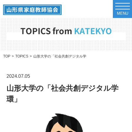
t
o
MENU
g
g
l
e
TOPICS from
KATEKYO
n
a
v
i
g
a
TOP
TOPICS
山形大学の「社会共創デジタル学環」
t
i
o
n
2024.07.05
山形大学の「社会共創デジタル学
環」