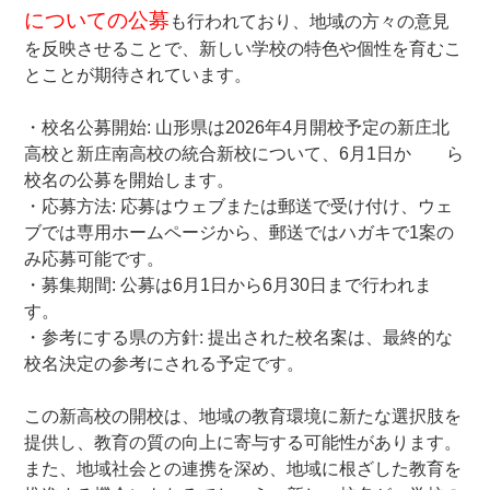
についての公募
も行われており、地域の方々の意見
を反映させることで、新しい学校の特色や個性を育むこ
とことが期待されています。
ー
・校名公募開始
: 山形県は
2026年4月
開校予定の新庄北
高校と新庄南高校の統合新校について、
6月1日
か ら
校名の公募を開始します。
・応募方法
: 応募はウェブまたは郵送で受け付け、ウェ
ブでは専用ホームページから、郵送ではハガキで1案の
み応募可能です。
・募集期間
: 公募は
6月1日から6月30日
まで行われま
す。
・参考にする県の方針
: 提出された校名案は、最終的な
校名決定の参考にされる予定です。
ー
この新高校の開校は、地域の教育環境に新たな選択肢を
提供し、教育の質の向上に寄与する可能性があります。
また、地域社会との連携を深め、地域に根ざした教育を