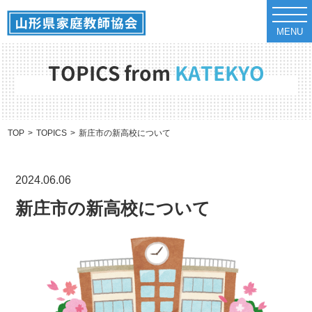
t
o
MENU
g
g
l
e
TOPICS from
KATEKYO
n
a
v
i
g
a
TOP
TOPICS
新庄市の新高校について
t
i
o
n
2024.06.06
新庄市の新高校について