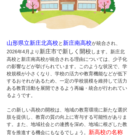
山形県立新庄北高校
新庄南高校
と
が統合され、
新庄市で新しく開校
2026年4月より
します。新庄北
高校と新庄南高校が統合される理由については、少子化
の影響などが挙げられています。このような状況で、学
校規模が小さくなり、学校の活力や教育機能などが低下
するおそれがあるため、一定の学校規模を維持して活力
ある教育活動を展開できるよう再編・統合が行われてい
るようです。
ー
この新しい高校の開校は、地域の教育環境に新たな選択
肢を提供し、教育の質の向上に寄与する可能性がありま
す。また、地域社会との連携を深め、地域に根ざした教
新高校の名称
育を推進する機会にもなるでしょう。