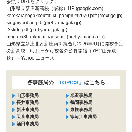
参照：URLをクリック↓
山形県立新庄新高校（仮称）HP (google.com)
korekaranogakkoutotiiki_pamphlet2020.pdf (mext.go.jp)
singaiyouban.pdf (pref.yamagata.jp)
r2slide.pdf (pref.yamagata.jp)
mogami3bunkouminaosi.pdf (pref.yamagata.jp)
山形県立新庄北と新庄南を統合し2026年4月に開校予定
の新高校 6月1日から校名の公募開始（YBC山形放
送） – Yahoo!ニュース
各事務局の
「TOPICS」
はこちら
山形事務局
米沢事務局
長井事務局
鶴岡事務局
新庄事務局
東根事務局
天童事務局
寒河江事務局
酒田事務局