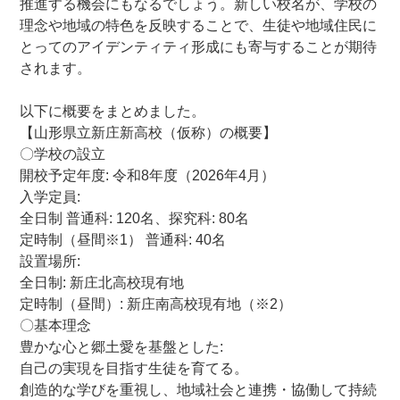
推進する機会にもなるでしょう。新しい校名が、学校の
理念や地域の特色を反映することで、生徒や地域住民に
とってのアイデンティティ形成にも寄与することが期待
されます。
ー
以下に概要をまとめました。
【山形県立新庄新高校（仮称）の概要】
〇学校の設立
開校予定年度
: 令和8年度（2026年4月）
入学定員
:
全日制 普通科: 120名、探究科: 80名
定時制（昼間※1） 普通科: 40名
設置場所
:
全日制: 新庄北高校現有地
定時制（昼間）: 新庄南高校現有地（※2）
〇基本理念
豊かな心と郷土愛を基盤とした
:
自己の実現を目指す生徒を育てる。
創造的な学びを重視し、地域社会と連携・協働して持続