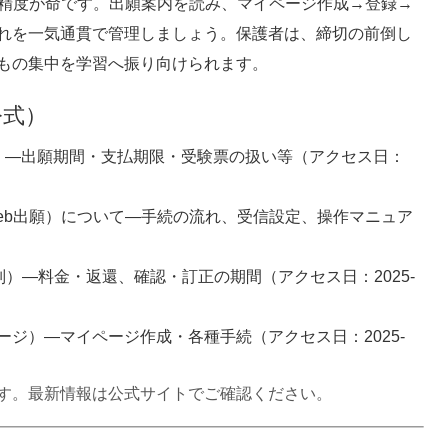
力精度が命です。出願案内を読み、マイページ作成→登録→
れを一気通貫で管理しましょう。保護者は、締切の前倒し
もの集中を学習へ振り向けられます。
公式）
）
—出願期間・支払期限・受験票の扱い等（アクセス日：
eb出願）について
—手続の流れ、受信設定、操作マニュア
別）
—料金・返還、確認・訂正の期間（アクセス日：2025-
ージ）
—マイページ作成・各種手続（アクセス日：2025-
す。最新情報は公式サイトでご確認ください。