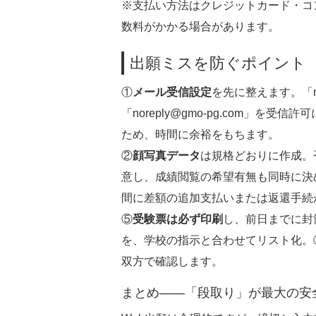
※支払い方法はクレジットカード・コン
数料がかかる場合があります。
出願ミスを防ぐポイント
①
メール受信設定
を先に整えます。「no-rep
「noreply@gmo-pg.com」
ため、時間に余裕をもちます。
②
顔写真データ
は規格どおりに作成。
意し、成績閲覧の希望有無も同時に決
間に差額の追加支払いまたは返還手続
⑤
受験票は必ず印刷
し、前日までに封
を、学校の指示と合わせてリスト化。
双方で確認します。
まとめ——「段取り」が最大の安