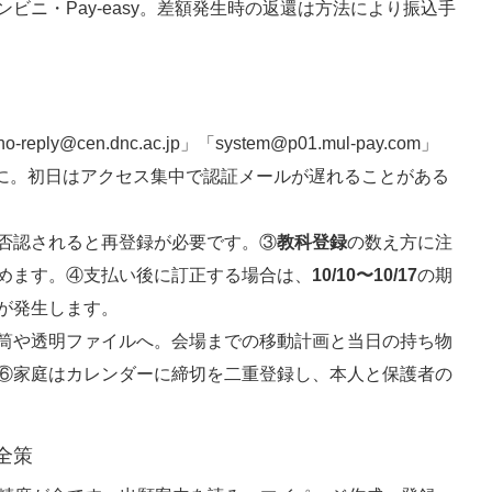
ビニ・Pay-easy。差額発生時の返還は方法により振込手
ly@cen.dnc.ac.jp」「system@p01.mul-pay.com」
を受信許可に。初日はアクセス集中で認証メールが遅れることがある
否認されると再登録が必要です。③
教科登録
の数え方に注
めます。④支払い後に訂正する場合は、
10/10〜10/17
の期
が発生します。
筒や透明ファイルへ。会場までの移動計画と当日の持ち物
⑥家庭はカレンダーに締切を二重登録し、本人と保護者の
全策