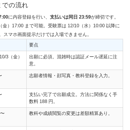
までの流れ
:00
に内容登録を行い、
支払いは同日 23:59
が締切です。
金）17:00 まで可能。受験票は 12/10（水）10:00 以降に
。スマホ画面提示だけでは入場できません。
要点
〜10/3（金）
出願に必須。混雑時は認証メール遅延に注
意。
〜
志願者情報・顔写真・教科登録を入力。
〜
支払い完了で出願成立。方法に関係なく手
数料 188 円。
0〜
教科や成績閲覧の変更は差額精算あり。