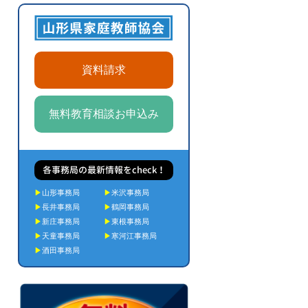
資料請求
無料教育相談お申込み
各事務局の最新情報をcheck！
▶
山形事務局
▶
米沢事務局
▶
長井事務局
▶
鶴岡事務局
▶
新庄事務局
▶
東根事務局
▶
天童事務局
▶
寒河江事務局
▶
酒田事務局