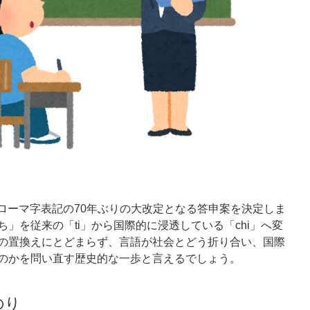
語ローマ字表記の
70年ぶりの大改定
となる答申案を決定しま
」を従来の「ti」から国際的に浸透している「chi」へ変
の置換えにとどまらず、言語が社会とどう折り合い、国際
のかを問い直す歴史的な一歩と言えるでしょう。
のり