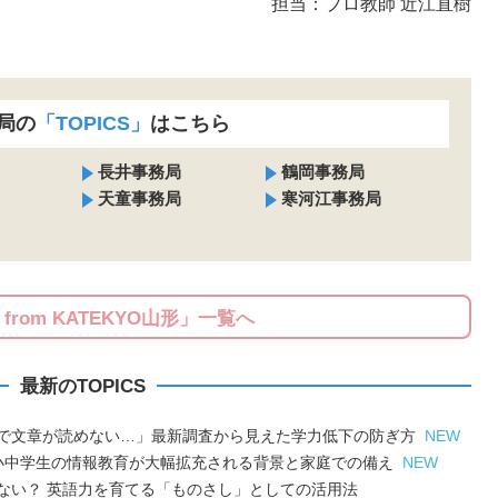
担当：プロ教師 近江直樹
局の
「TOPICS」
はこちら
長井事務局
鶴岡事務局
天童事務局
寒河江事務局
S from KATEKYO山形」一覧へ
最新のTOPICS
で文章が読めない…」最新調査から見えた学力低下の防ぎ方
NEW
小中学生の情報教育が大幅拡充される背景と家庭での備え
NEW
ない？ 英語力を育てる「ものさし」としての活用法