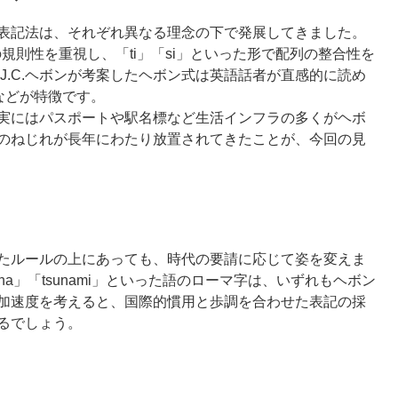
表記法は、それぞれ異なる理念の下で発展してきました。
の規則性を重視し、「ti」「si」といった形で
配列の整合性
を
J.C.ヘボンが考案したヘボン式は英語話者が直感的に読め
」などが特徴です。
実にはパスポートや駅名標など生活インフラの多くがヘボ
のねじれ
が長年にわたり放置されてきたことが、今回の見
たルールの上にあっても、時代の要請に応じて姿を変えま
cha」「tsunami」といった語のローマ字は、いずれもヘボン
加速度
を考えると、国際的慣用と歩調を合わせた表記の採
るでしょう。