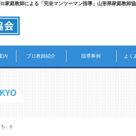
ロ家庭教師による「完全マンツーマン指導」山形県家庭教師協
案内
プロ教師紹介
指導事例
よく
KYO
ち」が「ti」から「chi」へ