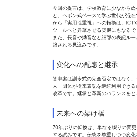
今回の提言は、学校教育に少なからぬ
と、ヘボン式ベースで学ぶ世代が混在
から「実用性重視」への転換
は、IC
ツールへと昇華させる契機にもなるで
また、長音や拗音など細部の表記ルー
築される見込みです。
変化への配慮と継承
答申案は訓令式の完全否定ではなく、
人・団体が従来表記を継続利用できる
改革です。継承と革新のバランスをと
未来への架け橋
70年ぶりの転換は、単なる綴りの変
する試みです。伝統を尊重しつつ変化