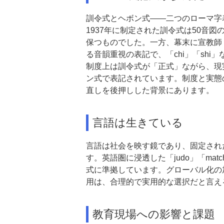
訓令式とヘボン式――二つのローマ字
1937年に制定された訓令式は50音図
保つものでした。一方、幕末に宣教師 
る音韻重視の表記で、「chi」「shi
制度上は訓令式が「正式」ながら、現
ン式で表記されています。
制度と実態
直しを後押しした背景にあります。
言語は生きている
言語は社会を映す鏡であり、固定され
す。英語圏に浸透した「judo」「mat
式に準拠しています。
グローバル化の
用は、合理的で実用的な選択だと言え
教育現場への影響と課題