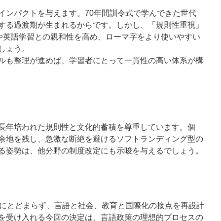
インパクトを与えます。70年間訓令式で学んできた世代
する過渡期が生まれるからです。しかし、
「規則性重視」
Tや英語学習との親和性を高め、ローマ字をより使いやすい
しょう。
ルも整理が進めば、学習者にとって一貫性の高い体系が構
長年培われた規則性と文化的蓄積を尊重しています。個
余地を残し、急激な断絶を避ける
ソフトランディング
型の
る姿勢は、他分野の制度改定にも示唆を与えるでしょう。
更にとどまらず、言語と社会、教育と国際化の接点を再設計
を受け入れる今回の決定は、
言語政策の理想的プロセス
の