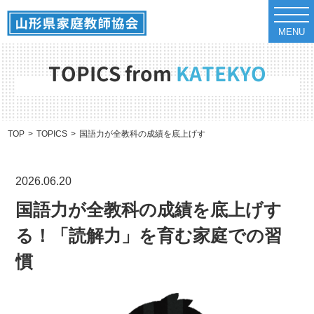
t
o
MENU
g
g
l
e
TOPICS from
KATEKYO
n
a
v
i
g
a
TOP
TOPICS
国語力が全教科の成績を底上げする！「読解力」を育む家庭
t
i
o
n
2026.06.20
国語力が全教科の成績を底上げす
る！「読解力」を育む家庭での習
慣