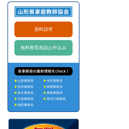
資料請求
無料教育相談お申込み
各事務局の最新情報をcheck！
▶
山形事務局
▶
米沢事務局
▶
長井事務局
▶
鶴岡事務局
▶
新庄事務局
▶
東根事務局
▶
天童事務局
▶
寒河江事務局
▶
酒田事務局