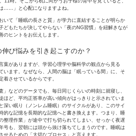
時、11時。そこから机に向かうお子様の背中を見ていると、
は……」と心配になりますよね。
おいて「睡眠の長さと質」が学力に直結することが明らか
子どもたちが決してやらない「夜のNG習慣」を紐解きなが
善のヒントをお伝えします。
の伸び悩みを引き起こすのか？
言葉がありますが、学習心理学や脳科学の観点から見る
ています。なぜなら、人間の脳は「眠っている間」に、そ
定着させているからです。
査」などのデータでも、毎日同じくらいの時刻に就寝し、
徒ほど、平均正答率が高い傾向がはっきりと示されていま
と深い眠り（ノンレム睡眠）のサイクルがあり、このサイ
時的な記憶を長期的な記憶へと書き換えます。つまり、睡
の整理作業」が途中で打ち切られてしまい、せっかく夜遅
年号も、翌朝には頭から抜け落ちてしまうのです。睡眠は
させるための「大切なプロセス」と言えます。