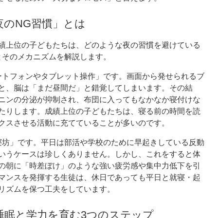
夜のNG習慣」とは
績上位の子どもたちは、どのような夜の習慣を避けている
とそのメカニズムを解説します。
ートフォンやタブレット操作」です。画面から発せられるブ
と、脳は「まだ昼間だ」と錯覚してしまいます。その結
ニンの分泌が抑制され、布団に入ってもなかなか寝付けな
たりします。成績上位の子どもたちは、寝る前の時間を読
クスさせる活動に充てていることが多いのです。
寝坊」です。平日は部活や学校のために早起きしている反動
いうケースは珍しくありません。しかし、これをすると体
の朝に「時差ぼけ」のような強い疲労感や集中力低下を引
マンスを発揮する生徒は、休日であっても平日と就寝・起
リズムを保つ工夫をしています。
睡眠と学力を育む3つのステップ