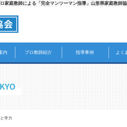
ロ家庭教師による「完全マンツーマン指導」山形県家庭教師協
案内
プロ教師紹介
指導事例
よく
KYO
眠と学力の関係！成績上位層が避ける「夜の落とし穴」とは？